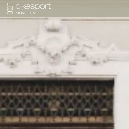
SPECIALIZED
YETI CYCLES
PORTFOLIO
WERKSTATT
NEWS
SALE
ÜBER UNS