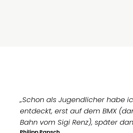
Mit dem „Rad-Gen“ 
„Schon als Jugendlicher habe ic
entdeckt, erst auf dem BMX (d
Bahn vom Sigi Renz), später da
Philipp Papsch