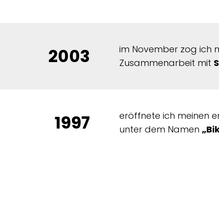
im November zog ich 
2003
Zusammenarbeit mit
S
eröffnete ich meinen 
1997
unter dem Namen
„Bi
habe ich meine erste 
1994
Großeltern eingerich
Radl“
.