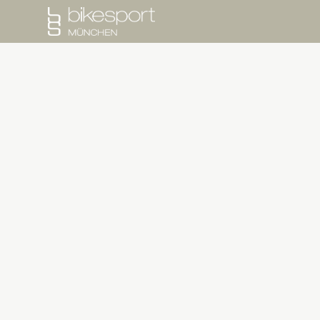
SPECIALIZED
YETI CYCLES
PORTFOLIO
WERKSTATT
NEWS
SALE
ÜBER UNS