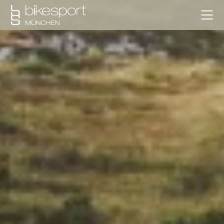
SPECIALIZED
YETI CYCLES
PORTFOLIO
WERKSTATT
NEWS
SALE
ÜBER UNS