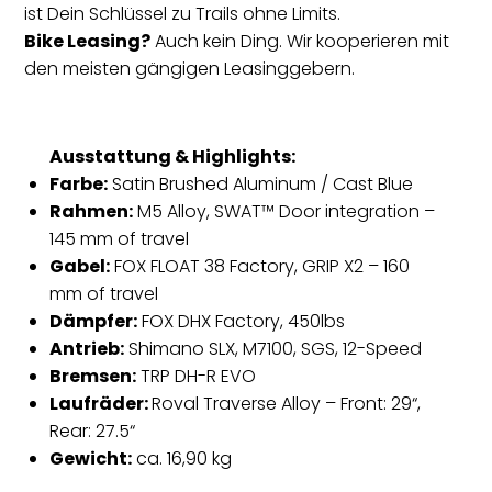
ist Dein Schlüssel zu Trails ohne Limits.
Bike Leasing?
Auch kein Ding. Wir kooperieren mit
den meisten gängigen Leasinggebern.
Ausstattung & Highlights:
Farbe:
Satin Brushed Aluminum / Cast Blue
Rahmen:
M5 Alloy, SWAT™ Door integration –
145 mm of travel
Gabel:
FOX FLOAT 38 Factory, GRIP X2 – 160
mm of travel
Dämpfer:
FOX DHX Factory, 450lbs
Antrieb:
Shimano SLX, M7100, SGS, 12-Speed
Bremsen:
TRP DH-R EVO
Laufräder:
Roval Traverse Alloy – Front: 29“,
Rear: 27.5“
Gewicht:
ca. 16,90 kg