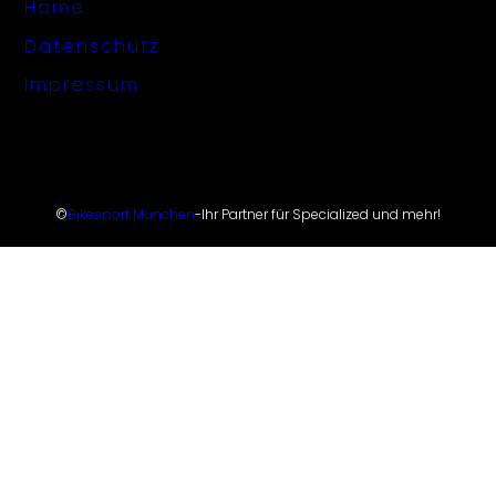
Home
Datenschutz
Impressum
©
Bikesport München
-
Ihr Partner für Specialized und mehr!