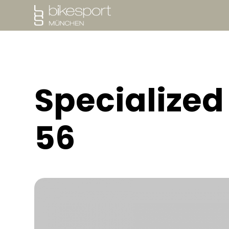
SPECIALIZED
YETI CYCLES
Specialized 
PORTFOLIO
56
WERKSTATT
NEWS
SALE
ÜBER UNS