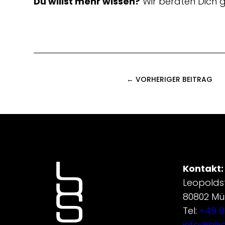
Du willst mehr wissen?
Wir beraten Dich g
← VORHERIGER BEITRAG
Kontakt:
Leopolds
80802 M
Tel:
+49 8
info@bik