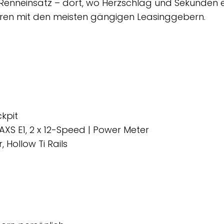
m Renneinsatz – dort, wo Herzschlag und Sekunden 
eren mit den meisten gängigen Leasinggebern.
kpit
XS E1, 2 x 12-Speed | Power Meter
 Hollow Ti Rails