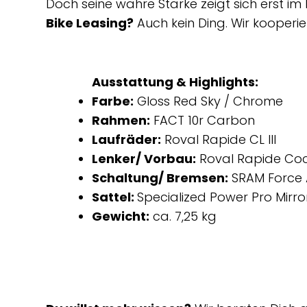
Doch seine wahre Stärke zeigt sich erst i
Bike Leasing?
Auch kein Ding. Wir kooperi
Ausstattung & Highlights:
Farbe:
Gloss Red Sky / Chrome
Rahmen:
FACT 10r Carbon
Laufräder:
Roval Rapide CL III
Lenker/ Vorbau:
Roval Rapide Coc
Schaltung/ Bremsen:
SRAM Force A
Sattel:
Specialized Power Pro Mirror,
Gewicht:
ca. 7,25 kg