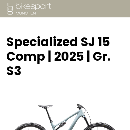
SPECIALIZED
Specialized SJ 15
YETI CYCLES
Comp | 2025 | Gr.
PORTFOLIO
S3
WERKSTATT
NEWS
SALE
ÜBER UNS