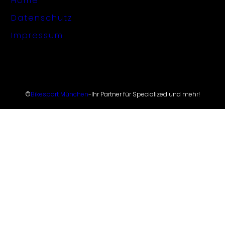
Home
Datenschutz
Impressum
©
Bikesport München
-
Ihr Partner für Specialized und mehr!